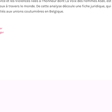
orcé et les Violences liées à l’honneur dont La Voix des Femmes ASBL est 
eux à travers le monde. De cette analyse découle une fiche juridique, qu
 liés aux unions coutumières en Belgique.
er
ger