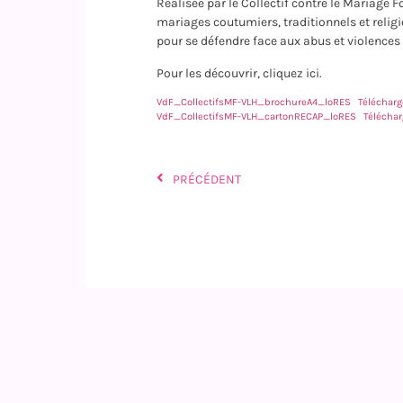
Réalisée par le Collectif contre le Mariage F
mariages coutumiers, traditionnels et religi
pour se défendre face aux abus et violences
Pour les découvrir, cliquez ici.
VdF_CollectifsMF-VLH_brochureA4_loRES
Télécharg
VdF_CollectifsMF-VLH_cartonRECAP_loRES
Téléchar
PRÉCÉDENT